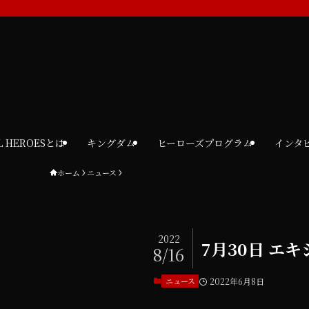
L HEROESとは
キングダム
ヒーローズプログラム
インタビ
ホーム
ニュース
2022
7月30日 エ
8/16
ニュース
2022年6月8日